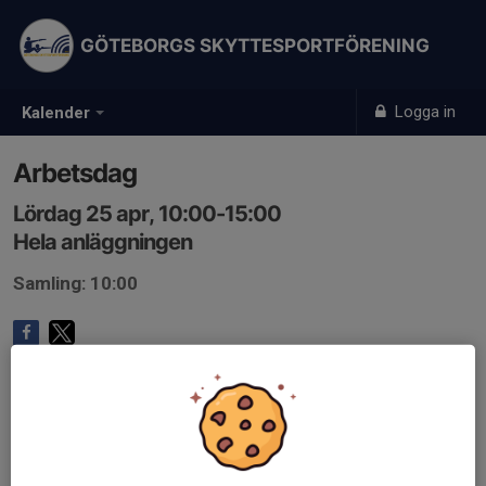
GÖTEBORGS SKYTTESPORTFÖRENING
Logga in
Kalender
Arbetsdag
Lördag 25 apr, 10:00-15:00
Hela anläggningen
Samling: 10:00