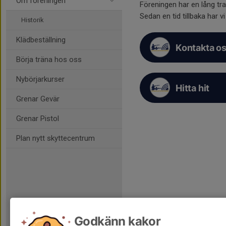
Om föreningen
Föreningen har en lång tra
Sedan en tid tillbaka har 
Historik
Klädbeställning
Kontakta os
Börja träna hos oss
Nybörjarkurser
Hitta hit
Grenar Gevär
Grenar Pistol
Plan nytt skyttecentrum
Godkänn kakor