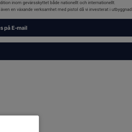
dition inom gevärsskyttet både nationellt och internationellt.
vi även en växande verksamhet med pistol då vi investerat i utbyggna
s på E-mail