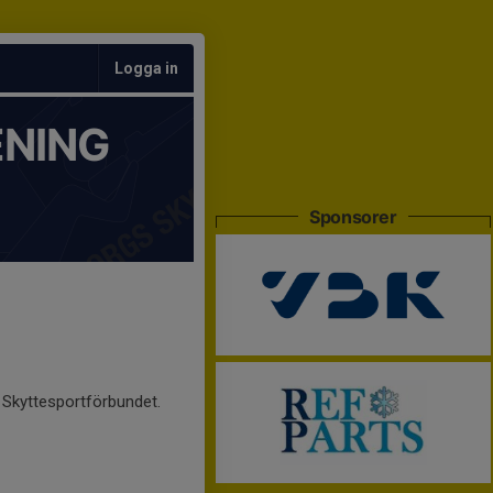
Logga in
NING
Sponsorer
 Skyttesportförbundet.