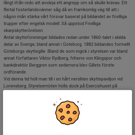
långt ifrån redo att avvärja ett angrepp om så skulle krävas. Ett
flertal fosterlandsvänner såg då en framkomlig väg till att i
någon mån stärka vårt försvar baserat på bildandet av frivilliga
trupper efter engelsk modell. Så uppstod Frivilliga
skarpskytterörelsen.
Antal skytteföreningar bildades redan under 1860-talet i skilda
delar av Sverige, bland annat i Göteborg. 1882 bildandes formellt
Göteborgs skyttegille. Bland de som ingick i styrelsen var bland
annat författaren Viktor Rydberg, friherre von Klingspor och
bankdirektör Berggren som sedemera blev Gillets förste
ordförande.
Vid denna tid höll man till i en hårt nersliten skyttepaviljon vid
Lorensberg. Styrelsemöten hölls dock på Exercishuset på
Heden. I slutet av året valdes löjtnant E. O. Wawrinsky till
ordförande.
1883 flyttades så skjutningarna till egendomen Landala. En ny
paviljong hade uppförts till en kostnad av 4.000 kr. Gillets åtta
Remingtongevär reparerades till en kostand av en krona per
styck.
1886 efterträddes löjtnant Wawrinsky av konsul G. Bolander.