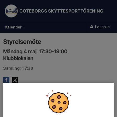
GÖTEBORGS SKYTTESPORTFÖRENING
Logga in
Kalender
Styrelsemöte
Måndag 4 maj, 17:30-19:00
Klubblokalen
Samling: 17:30