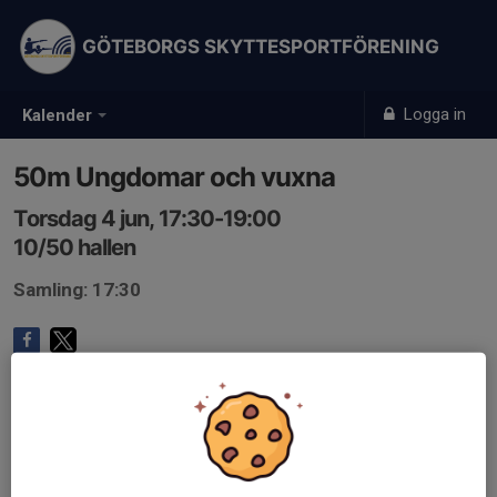
GÖTEBORGS SKYTTESPORTFÖRENING
Logga in
Kalender
50m Ungdomar och vuxna
Torsdag 4 jun, 17:30-19:00
10/50 hallen
Samling: 17:30