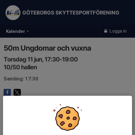
GÖTEBORGS SKYTTESPORTFÖRENING
Logga in
Kalender
50m Ungdomar och vuxna
Torsdag 11 jun, 17:30-19:00
10/50 hallen
Samling: 17:30