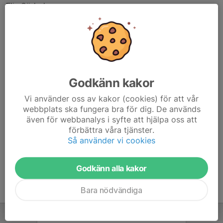
Elin Söderberg
Tommy Lager
Patrik Stenberg
Therese Stenberg
Torbjörn Niklasson
Carolina Carlsson
Patrik Johansson
Godkänn kakor
Eleonore Kruse
Vi använder oss av kakor (cookies) för att vår
webbplats ska fungera bra för dig. De används
Övriga skyttar med egen pistol får också gärna vara
även för webbanalys i syfte att hjälpa oss att
med på dessa kvällar det är trevligare om vi fyller banan.
förbättra våra tjänster.
Så använder vi cookies
Godkänn alla kakor
Bara nödvändiga